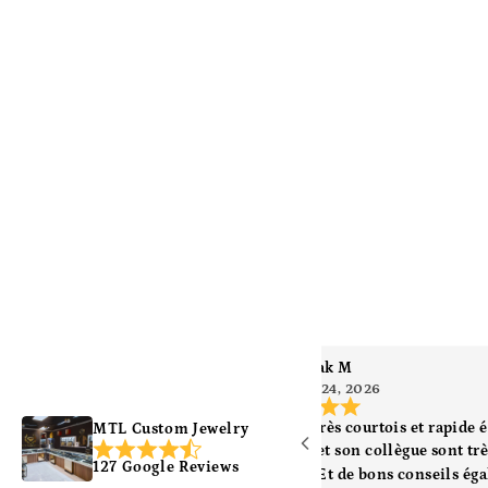
k B
Wifak M
026
Mar 24, 2026
jouterie
Service très courtois et rapide
MTL Custom Jewelry
Noémie et son collègue sont trè
127 Google Reviews
l’écoute Et de bons conseils ég