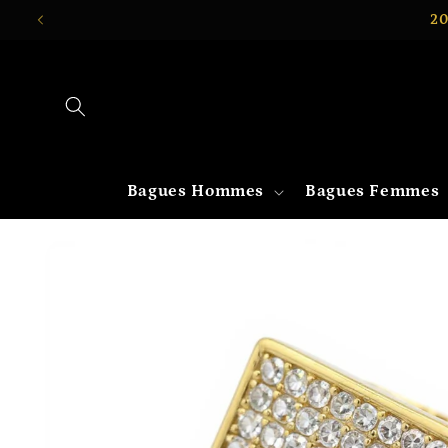
et
20
passer
au
contenu
Bagues Hommes
Bagues Femmes
Passer aux
informations
produits