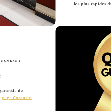
les plus rapides
d
É NUMÉRO 1
é
garantie de
e
page Garantie.