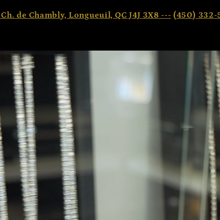
 Ch. de Chambly, Longueuil, QC J4J 3X8 ---
(450) 332-