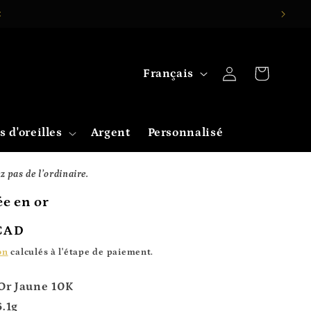
t
L
Connexion
Panier
Français
a
n
s d'oreilles
Argent
Personnalisé
g
u
 pas de l’ordinaire.
e
ée en or
 CAD
on
calculés à l'étape de paiement.
 Or Jaune 10K
6.1g