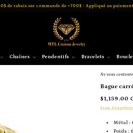
0$ de rabais sur commande de +700$ - Appliqué au paiemen
Chaînes
Pendentifs
Bracelets
Boucle
Ne vous contentez
Bague carr
Prix
$1,159.00
habituel
Frais d'expéditi
Métal :
Poids : 