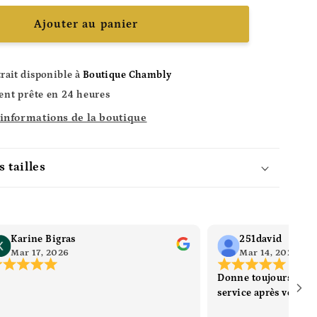
Ajouter au panier
trait disponible à
Boutique Chambly
nt prête en 24 heures
 informations de la boutique
 tailles
Karine Bigras
251david
Mar 17, 2026
Mar 14, 2026
Donne toujours les m
service après vente