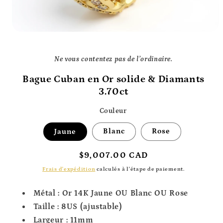
Ouvrir
le
média
1
Ne vous contentez pas de l’ordinaire.
dans
une
Bague Cuban en Or solide & Diamants
fenêtre
modale
3.70ct
Couleur
Jaune
Blanc
Rose
Prix
$9,007.00 CAD
habituel
Frais d'expédition
calculés à l'étape de paiement.
Métal : Or 14K
Jaune OU Blanc OU Rose
Taille : 8US (ajustable)
Largeur : 11mm