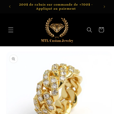
et
200$ de rabais sur commande de +700$ -
1715 C
passer
Appliqué au paiement
au
contenu
Panier
Passer aux
informations
produits