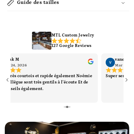
Guide des tailles
MTL Custom Jewelry
127 Google Reviews
Wifak M
vanessa 
Mar 24, 2026
Mar 17, 2
vice très courtois et rapide également Noémie
Super service
son collègue sont très gentils à l’écoute Et de
s conseils également.